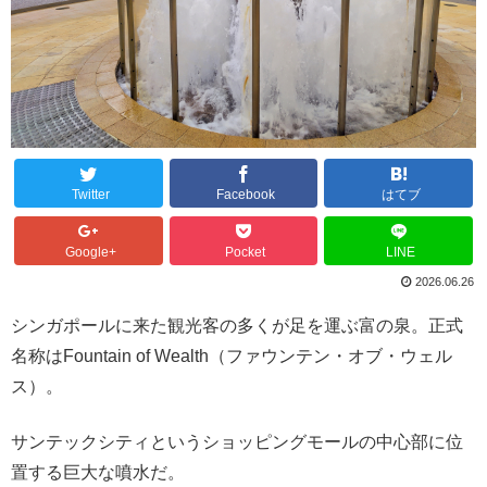
Twitter
Facebook
はてブ
Google+
Pocket
LINE
2026.06.26
シンガポールに来た観光客の多くが足を運ぶ富の泉。正式
名称はFountain of Wealth（ファウンテン・オブ・ウェル
ス）。
サンテックシティというショッピングモールの中心部に位
置する巨大な噴水だ。