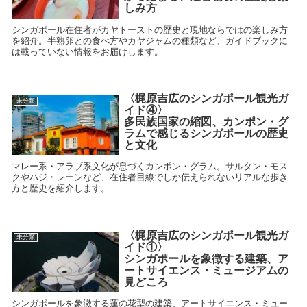
しみ方
シンガポール在住者がカヤトーストの歴史と現地ならではの楽しみ方
を紹介。半熟卵との食べ方やカヤジャムの種類など、ガイドブックに
は載っていない情報をお届けします。
〈梶原吉広のシンガポール観光ガ
未分類
イド④〉
多民族国家の縮図、カンポン・グ
ラムで感じるシンガポールの歴史
と文化
マレー系・アラブ系文化が息づくカンポン・グラム。サルタン・モス
クやハジ・レーンなど、在住者目線でしか伝えられないリアルな歩き
方と歴史を紹介します。
〈梶原吉広のシンガポール観光ガ
未分類
イド①〉
シンガポールを象徴する建築、ア
ートサイエンス・ミュージアムの
見どころ
シンガポールを象徴する蓮の花型の建築、アートサイエンス・ミュー